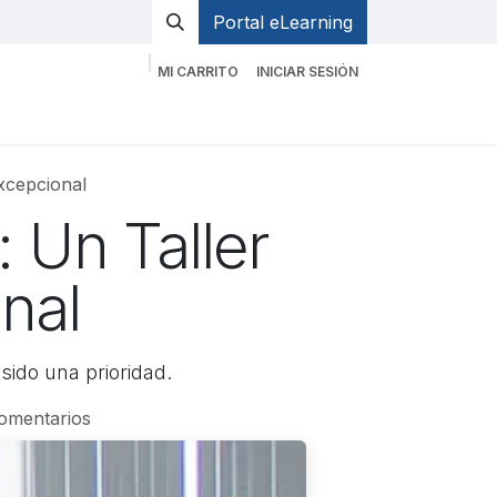
Portal eLearning
MI CARRITO
INICIAR SESIÓN
op Emergear
EMS Blog
Contacto
xcepcional
 Un Taller
nal
sido una prioridad.
comentarios