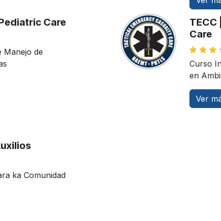
Ver má
Pediatric Care
TECC |
Care
e Manejo de
as
Curso I
en Ambie
Ver má
uxilios
para ka Comunidad