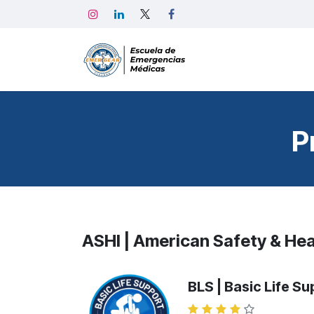
Ir al contenido
Home
Emerge
P
ASHI | American Safety & Heal
BLS | Basic Life S