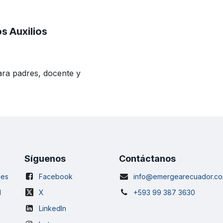
s Auxilios
ara padres, docente y
Síguenos
Contáctanos
nes
Facebook
info@emergearecuador
.c
d
X
+593 99 387 3630
LinkedIn