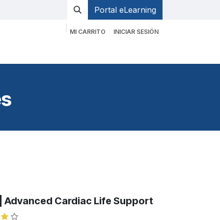
Portal eLearning
MI CARRITO
INICIAR SESIÓN
op Emergear
EMS Blog
Contacto
es
| Advanced Cardiac Life Support