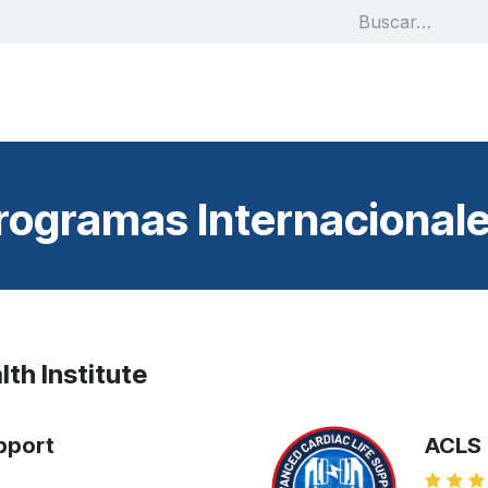
ar
Cursos
Cronograma
Inscripciones
Sh
rogramas Internacional
th Institute
upport
ACLS 