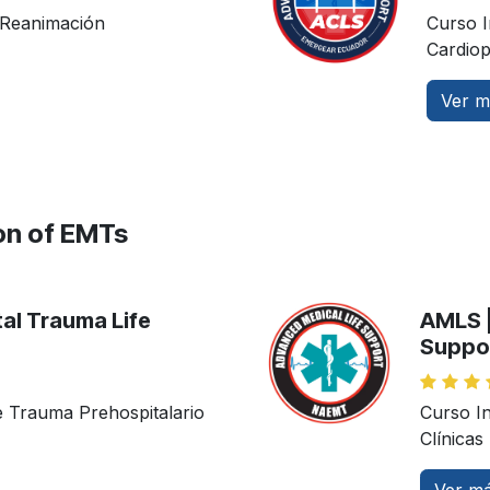
 Reanimación
Curso I
Cardio
Ver má
on of EMTs
al Trauma Life
AMLS |
Suppo
e Trauma Prehospitalario
Curso I
Clínicas