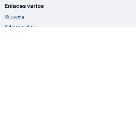
Enlaces varios
Mi cuenta
Sobre nosotros
Cronograma
Inscripciones
Avales
Ticket soporte
Enlaces legales
Términos y condiciones
Política de privacidad
Política de cookies
Síguenos