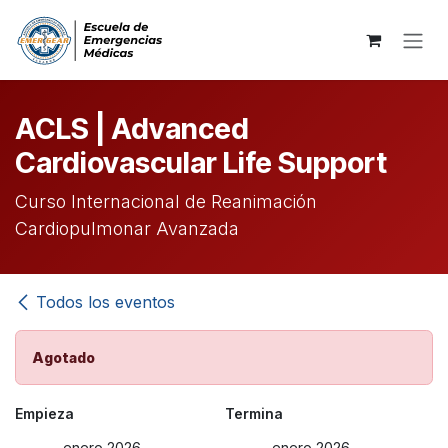
Ir al contenido
ACLS | Advanced
Cardiovascular Life Support
Curso Internacional de Reanimación
Cardiopulmonar Avanzada
Todos los eventos
Agotado
Empieza
Termina
enero 2026
enero 2026