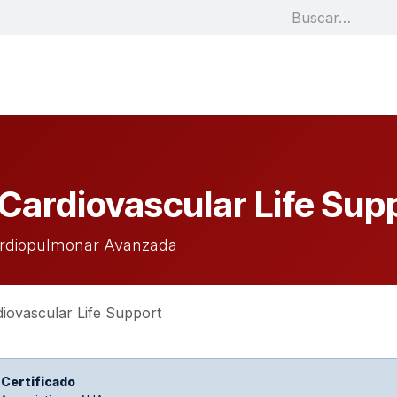
ar
Cursos
Cronograma
Inscripciones
Sh
Cardiovascular Life Sup
ardiopulmonar Avanzada
iovascular Life Support
 Certificado