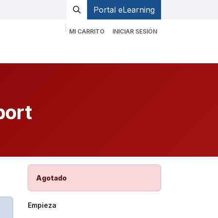
Portal eLearning
MI CARRITO
INICIAR SESIÓN
op Emergear
EMS Blog
Contacto
port
Agotado
Empieza