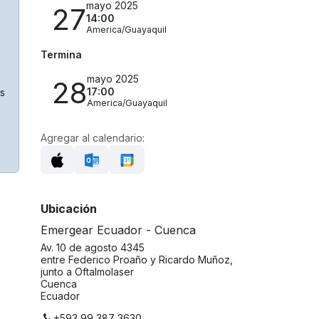
mayo 2025
27
14:00
America/Guayaquil
Termina
mayo 2025
28
17:00
s
America/Guayaquil
Agregar al calendario:
Ubicación
Emergear Ecuador - Cuenca
Av. 10 de agosto 4345
entre Federico Proaño y Ricardo Muñoz,
junto a Oftalmolaser
Cuenca
Ecuador
+593 99 387 3630