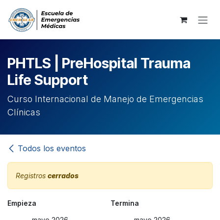
Ir al contenido
PHTLS | PreHospital Trauma
Life Support
Curso Internacional de Manejo de Emergencias
Clínicas ​
Todos los eventos
Registros
cerrados
Empieza
Termina
mayo 2026
mayo 2026