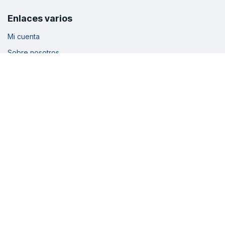
Enlaces varios
Mi cuenta
Sobre nosotros
Cronograma
Inscripciones
Avales
Ticket soporte
Enlaces legales
Términos y condiciones
Política de privacidad
Política de cookies