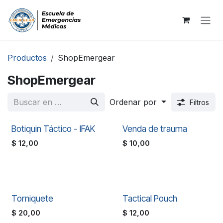
Ir al contenido
Productos
ShopEmergear
ShopEmergear
Ordenar por
Filtros
Botiquin Táctico - IFAK
Venda de trauma
$
12,00
$
10,00
Torniquete
Tactical Pouch
$
20,00
$
12,00